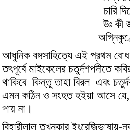
চারি দ
উঃ কী জ
অগ্নিকু
আধুনিক বঙ্গসাহিত্যে এই প্রথম ব
তৎপূর্বে মাইকেলের চতুর্দশপদীতে ক
থাকিবে–কিন্তু তাহা বিরল–এবং চতুর্
এমন কঠিন ও সংহত হইয়া আসে যে, তা
পায় না।
বিহারীলাল তখনকার ইংরেজিভাষায়-নব্যশ