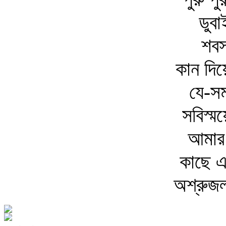
ডুব
শবস
কান দ
যে-সম
সবিস্ম
আমার 
কাছে এ
অশ্রুজ