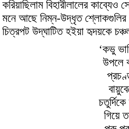
করিয়াছিলাম বিহারীলালের কাব্যেও সে
মনে আছে নিম্ন-উদ্‌ধৃত শ্লোকগুলির বর
চিত্রপট উদ্‌ঘাটিত হইয়া হৃদয়কে চঞ্
‘কভু ভা
উপলে ব
প্রচণ্
বায়ুব
চতুর্দিক
গিয়ে ত
পুরু পু