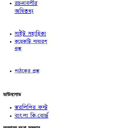
রচনাবলীর
অধিতথ্য
জ্ঞাতব্য বিষয়
সাইট সহায়িকা
কয়েকটি সাধারণ
প্রশ্ন
পাঠকের চোখে
পাঠকের প্রশ্ন
আমাদের লিখুন
ডাউনলোড
স্বরলিপির ফন্ট
বাংলা কি-বোর্ড
অন্যান্য রচনা-সম্ভার