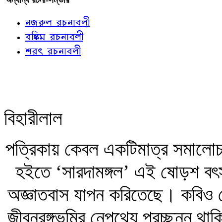
নজরুল রচনাবলী
বঙ্কিম রচনাবলী
শরৎ রচনাবলী
বিহারীলাল
পত্রিকায় কেবল একটিমাত্র সমালো
হইতে ‘সারদামঙ্গল’ এই ষোড়শ বৎস
অজ্ঞাতবাস যাপন করিতেছে। কবিও স
জীবনরঙ্গভূমির নেপথ্যে প্রচ্ছন্ন থা