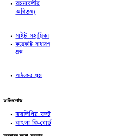
রচনাবলীর
অধিতথ্য
জ্ঞাতব্য বিষয়
সাইট সহায়িকা
কয়েকটি সাধারণ
প্রশ্ন
পাঠকের চোখে
পাঠকের প্রশ্ন
আমাদের লিখুন
ডাউনলোড
স্বরলিপির ফন্ট
বাংলা কি-বোর্ড
অন্যান্য রচনা-সম্ভার