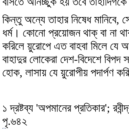
বসিতে অনিচ্ছুক হয় তবে তাহাদিগকে
কিন্তু অন্যে তাহার নিষেধ মানিবে, 
ধর্ম। কোনো প্রয়োজন থাক্‌ বা না থাক্
করিলে য়ুরোপে এত বাহবা মিলে যে 
বাহাদুর লোকেরা দেশ-বিদেশে বিপদ
হোক, লাসায় যে য়ুরোপীয় পদার্পণ কর
১ দ্রষ্টব্য 'অপমানের প্রতিকার'; রবীন
পৃ.৬৪২