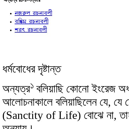
নজরুল রচনাবলী
বঙ্কিম রচনাবলী
শরৎ রচনাবলী
ধর্মবোধের দৃষ্টান্ত
১
অন্যত্র
বলিয়াছি কোনো ইংরেজ অধ্য
আলোচনাকালে বলিয়াছিলেন যে, যে দেশ
(Sanctity of Life) বোঝে না, তাহ
অন্যায়।