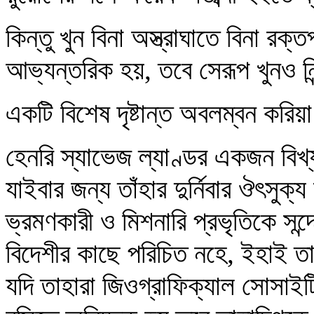
কিন্তু খুন বিনা অস্ত্রাঘাতে বিনা র
আভ্যন্তরিক হয়, তবে সেরূপ খুনও ন
একটি বিশেষ দৃষ্টান্ত অবলম্বন করিয়
হেনরি স্যাভেজ ল্যাণ্ডর একজন বিখ্য
যাইবার জন্য তাঁহার দুর্নিবার ঔৎসুক
ভ্রমণকারী ও মিশনারি প্রভৃতিকে সন্
বিদেশীর কাছে পরিচিত নহে, ইহাই তাহা
যদি তাহারা জিওগ্রাফিক্যাল সোসাইটি