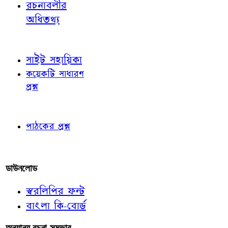
রচনাবলীর
অধিতথ্য
জ্ঞাতব্য বিষয়
সাইট সহায়িকা
কয়েকটি সাধারণ
প্রশ্ন
পাঠকের চোখে
পাঠকের প্রশ্ন
আমাদের লিখুন
ডাউনলোড
স্বরলিপির ফন্ট
বাংলা কি-বোর্ড
অন্যান্য রচনা-সম্ভার