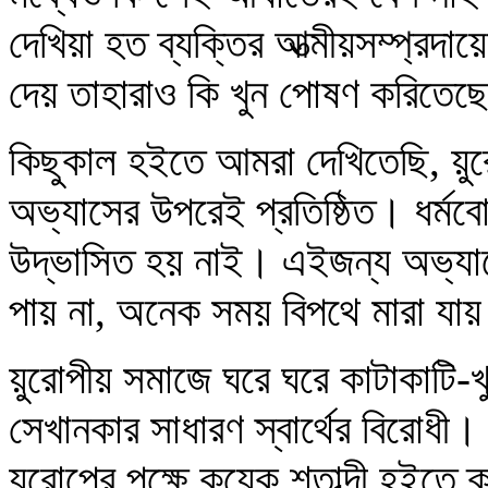
দেখিয়া হত ব্যক্তির আত্মীয়সম্প্রদায়
দেয় তাহারাও কি খুন পোষণ করিতেছ
কিছুকাল হইতে আমরা দেখিতেছি, য়ুর
অভ্যাসের উপরেই প্রতিষ্ঠিত। ধর্ম
উদ্‌ভাসিত হয় নাই। এইজন্য অভ্যাসে
পায় না, অনেক সময় বিপথে মারা যা
য়ুরোপীয় সমাজে ঘরে ঘরে কাটাকাটি-খু
সেখানকার সাধারণ স্বার্থের বিরোধী। ব
য়ুরোপের পক্ষে কয়েক শতাব্দী হইত