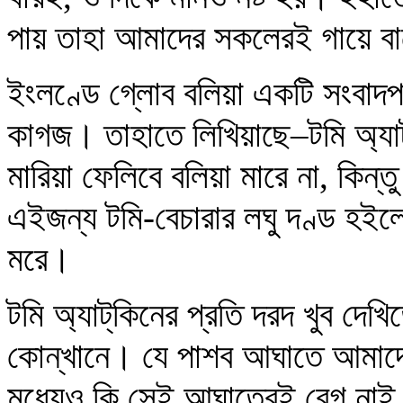
পায় তাহা আমাদের সকলেরই গায়ে ব
ইংলণ্ডে গ্লোব বলিয়া একটি সংবা
কাগজ। তাহাতে লিখিয়াছে–টমি অ্যাট্
মারিয়া ফেলিবে বলিয়া মারে না, কিন্
এইজন্য টমি-বেচারার লঘু দণ্ড হইল
মরে।
টমি অ্যাট্‌কিনের প্রতি দরদ খুব দেখিত
কোন্‌খানে। যে পাশব আঘাতে আমাদে
মধ্যেও কি সেই আঘাতেরই বেগ নাই।