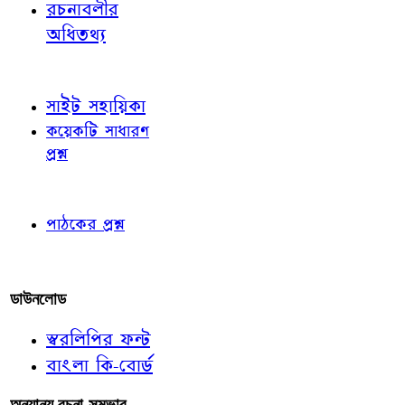
রচনাবলীর
অধিতথ্য
জ্ঞাতব্য বিষয়
সাইট সহায়িকা
কয়েকটি সাধারণ
প্রশ্ন
পাঠকের চোখে
পাঠকের প্রশ্ন
আমাদের লিখুন
ডাউনলোড
স্বরলিপির ফন্ট
বাংলা কি-বোর্ড
অন্যান্য রচনা-সম্ভার