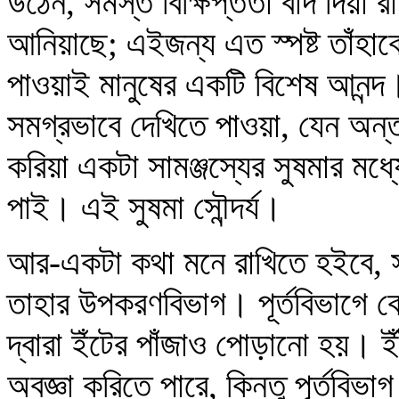
উঠেন, সমস্ত বিক্ষিপ্ততা বাদ দিয়া
আনিয়াছে; এইজন্য এত স্পষ্ট তাঁহাকে
পাওয়াই মানুষের একটি বিশেষ আনন্দ
সমগ্রভাবে দেখিতে পাওয়া, যেন অন্ত
করিয়া একটা সামঞ্জস্যের সুষমার মধ্
পাই। এই সুষমা সৌন্দর্য।
আর-একটা কথা মনে রাখিতে হইবে, স
তাহার উপকরণবিভাগ। পূর্তবিভাগে ক
দ্বারা ইঁটের পাঁজাও পোড়ানো হয়। 
অবজ্ঞা করিতে পারে, কিন্তু পূর্তবিভা