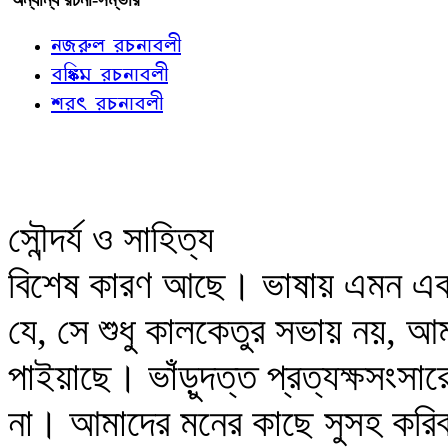
নজরুল রচনাবলী
বঙ্কিম রচনাবলী
শরৎ রচনাবলী
সৌন্দর্য ও সাহিত্য
বিশেষ কারণ আছে। ভাষায় এমন একট
যে, সে শুধু কালকেতুর সভায় নয়, আম
পাইয়াছে। ভাঁড়ুদত্ত প্রত্যক্ষসংস
না। আমাদের মনের কাছে সুসহ করিবার