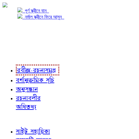
পূর্ণ স্ক্রীনে যান
নর্মাল স্ক্রীনে ফিরে আসুন
প্রকল্প সম্বন্ধে
প্রকল্প রূপায়ণে
রবীন্দ্র-রচনাবলী
রবীন্দ্র-রচনাসমগ্র
বর্ণানুক্রমিক সূচি
অনুসন্ধান
রচনাবলীর
অধিতথ্য
জ্ঞাতব্য বিষয়
সাইট সহায়িকা