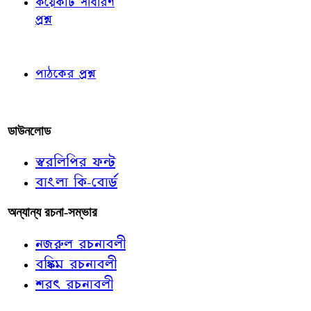
কয়েকটি সাধারণ
প্রশ্ন
পাঠকের চোখে
পাঠকের প্রশ্ন
আমাদের লিখুন
ডাউনলোড
স্বরলিপির ফন্ট
বাংলা কি-বোর্ড
অন্যান্য রচনা-সম্ভার
নজরুল রচনাবলী
বঙ্কিম রচনাবলী
শরৎ রচনাবলী