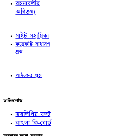
রচনাবলীর
অধিতথ্য
জ্ঞাতব্য বিষয়
সাইট সহায়িকা
কয়েকটি সাধারণ
প্রশ্ন
পাঠকের চোখে
পাঠকের প্রশ্ন
আমাদের লিখুন
ডাউনলোড
স্বরলিপির ফন্ট
বাংলা কি-বোর্ড
অন্যান্য রচনা-সম্ভার