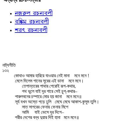
নজরুল রচনাবলী
বঙ্কিম রচনাবলী
শরৎ রচনাবলী
নাট্যগীতি
১৩২
কোথাও আমার হারিয়ে যাওয়ার নেই মানা
মনে মনে !
মেলে দিলেম গানের সুরের এই ডানা
মনে মনে।
তেপান্তরের পাথার পেরোই রূপ-কথার,
পথ ভুলে যাই দূর পারে সেই চুপ্‌-কথার–
পারুলবনের চম্পারে মোর হয় জানা
মনে মনে॥
সূর্য যখন অস্তে পড়ে ঢুলি
মেঘে মেঘে আকাশ-কুসুম তুলি।
সাত সাগরের ফেনায় ফেনায় মিশে
আমি
যাই ভেসে দূর দিশে–
পরীর দেশের বন্ধ দুয়ার দিই হানা
মনে মনে॥