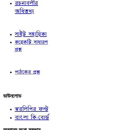
রচনাবলীর
অধিতথ্য
জ্ঞাতব্য বিষয়
সাইট সহায়িকা
কয়েকটি সাধারণ
প্রশ্ন
পাঠকের চোখে
পাঠকের প্রশ্ন
আমাদের লিখুন
ডাউনলোড
স্বরলিপির ফন্ট
বাংলা কি-বোর্ড
অন্যান্য রচনা-সম্ভার