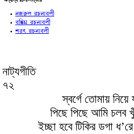
নজরুল রচনাবলী
বঙ্কিম রচনাবলী
শরৎ রচনাবলী
নাট্যগীতি
৭২
স্বর্গে তোমায় নিয়
পিছে পিছে আমি চলব খুঁ
ইচ্ছা হবে টিকির ডগা ধ’রে