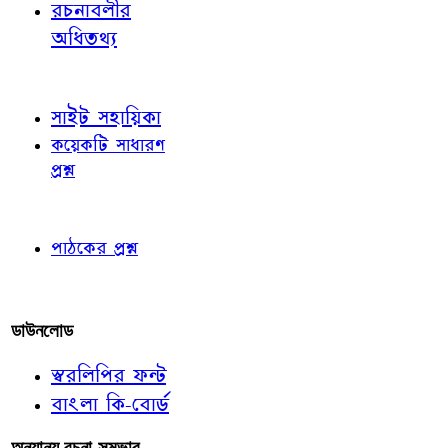
রচনাবলীর
অধিতথ্য
জ্ঞাতব্য বিষয়
সাইট সহায়িকা
কয়েকটি সাধারণ
প্রশ্ন
পাঠকের চোখে
পাঠকের প্রশ্ন
আমাদের লিখুন
ডাউনলোড
স্বরলিপির ফন্ট
বাংলা কি-বোর্ড
অন্যান্য রচনা-সম্ভার