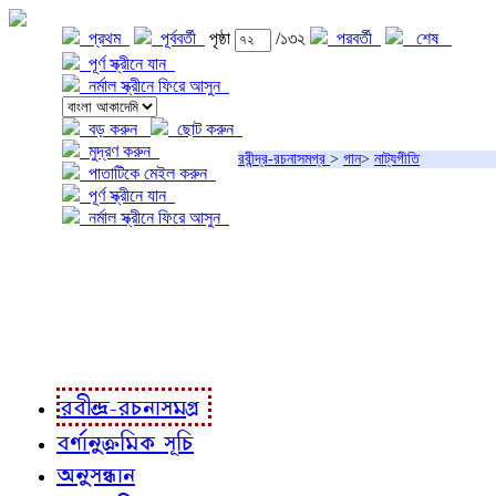
প্রথম
পূর্ববর্তী
পৃষ্ঠা
/১৩২
পরবর্তী
শেষ
পূর্ণ স্ক্রীনে যান
নর্মাল স্ক্রীনে ফিরে আসুন
বড় করুন
ছোট করুন
মুদ্রণ করুন
রবীন্দ্র-রচনাসমগ্র
>
গান
>
নাট্যগীতি
পাতাটিকে মেইল করুন
পূর্ণ স্ক্রীনে যান
নর্মাল স্ক্রীনে ফিরে আসুন
প্রকল্প সম্বন্ধে
প্রকল্প রূপায়ণে
রবীন্দ্র-রচনাবলী
রবীন্দ্র-রচনাসমগ্র
বর্ণানুক্রমিক সূচি
অনুসন্ধান