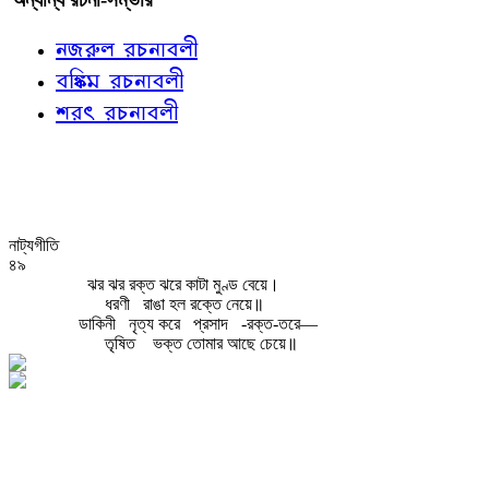
নজরুল রচনাবলী
বঙ্কিম রচনাবলী
শরৎ রচনাবলী
নাট্যগীতি
৪৯
ঝর ঝর রক্ত ঝরে কাটা মুণ্ড বেয়ে।
ধরণী
রাঙা হল রক্তে নেয়ে॥
ডাকিনী
নৃত্য করে
প্রসাদ
-রক্ত-তরে—
তৃষিত
ভক্ত তোমার আছে চেয়ে॥