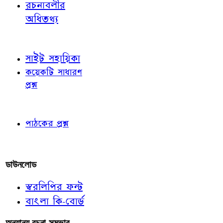
রচনাবলীর
অধিতথ্য
জ্ঞাতব্য বিষয়
সাইট সহায়িকা
কয়েকটি সাধারণ
প্রশ্ন
পাঠকের চোখে
পাঠকের প্রশ্ন
আমাদের লিখুন
ডাউনলোড
স্বরলিপির ফন্ট
বাংলা কি-বোর্ড
অন্যান্য রচনা-সম্ভার