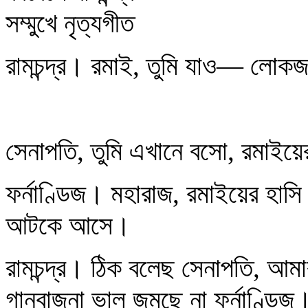
সম্মুখে নৃত্যগীত
রামচন্দ্র। রমাই, তুমি যাও— লোক
সেনাপতি, তুমি এখানে বসো, রমাইয়
ফর্নাণ্ডিজ। মহারাজ, রমাইয়ের হাস
আটকে আসে।
রামচন্দ্র। ঠিক বলেছ সেনাপতি, আম
গানবাজনা ভাল জমছে না ফর্নাণ্ডিজ