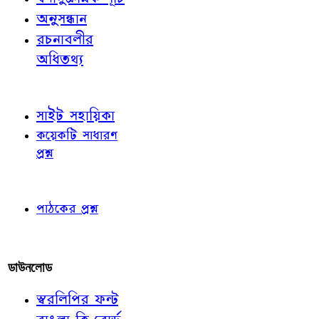
অনুসন্ধান
রচনাবলীর
অধিতথ্য
জ্ঞাতব্য বিষয়
সাইট সহায়িকা
কয়েকটি সাধারণ
প্রশ্ন
পাঠকের চোখে
পাঠকের প্রশ্ন
আমাদের লিখুন
ডাউনলোড
স্বরলিপির ফন্ট