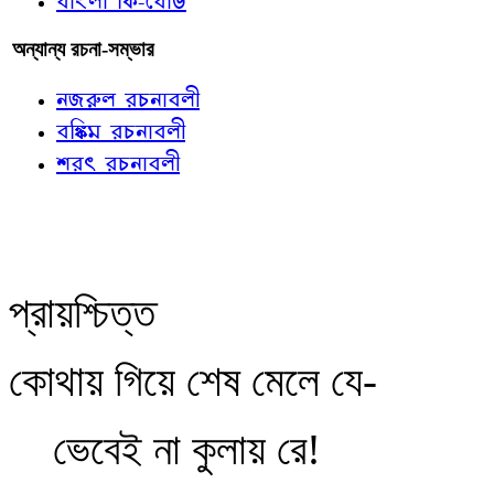
বাংলা কি-বোর্ড
অন্যান্য রচনা-সম্ভার
নজরুল রচনাবলী
বঙ্কিম রচনাবলী
শরৎ রচনাবলী
প্রায়শ্চিত্ত
কোথায় গিয়ে শেষ মেলে যে-
ভেবেই না কুলায় রে!