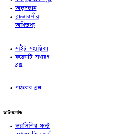
অনুসন্ধান
রচনাবলীর
অধিতথ্য
জ্ঞাতব্য বিষয়
সাইট সহায়িকা
কয়েকটি সাধারণ
প্রশ্ন
পাঠকের চোখে
পাঠকের প্রশ্ন
আমাদের লিখুন
ডাউনলোড
স্বরলিপির ফন্ট