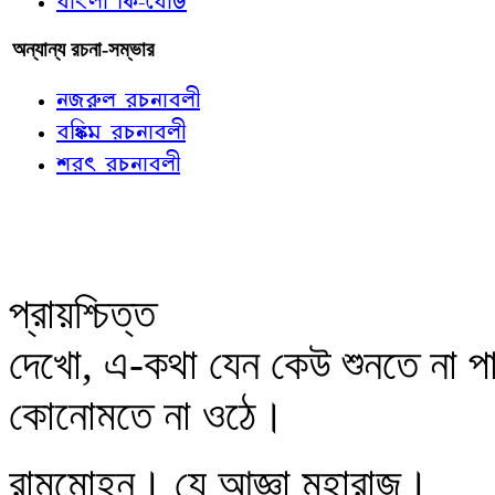
বাংলা কি-বোর্ড
অন্যান্য রচনা-সম্ভার
নজরুল রচনাবলী
বঙ্কিম রচনাবলী
শরৎ রচনাবলী
প্রায়শ্চিত্ত
দেখো, এ-কথা যেন কেউ শুনতে না পায়
কোনোমতে না ওঠে।
রামমোহন। যে আজ্ঞা মহারাজ।