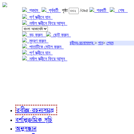
প্রথম
পূর্ববর্তী
পৃষ্ঠা
/৩৯৫
পরবর্তী
শেষ
পূর্ণ স্ক্রীনে যান
নর্মাল স্ক্রীনে ফিরে আসুন
বড় করুন
ছোট করুন
মুদ্রণ করুন
রবীন্দ্র-রচনাসমগ্র
>
গান
>
প্রেম
পাতাটিকে মেইল করুন
পূর্ণ স্ক্রীনে যান
নর্মাল স্ক্রীনে ফিরে আসুন
প্রকল্প সম্বন্ধে
প্রকল্প রূপায়ণে
রবীন্দ্র-রচনাবলী
রবীন্দ্র-রচনাসমগ্র
বর্ণানুক্রমিক সূচি
অনুসন্ধান