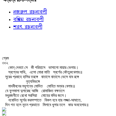
নজরুল রচনাবলী
বঙ্কিম রচনাবলী
শরৎ রচনাবলী
প্রেম
৩৩২
কোন্‌ দেবতা সে
কী পরিহাসে
ভাসালো মায়ার ভেলায়।
স্বপ্নের সাথি,
এসো মোরা মাতি
স্বর্গের কৌতুকখেলায়॥
সুরের প্রবাহে হাসির তরঙ্গে
বাতাসে বাতাসে ভেসে যাব রঙ্গে
নৃত্যবিভঙ্গে
মাধবীবনের মধুগন্ধে মোদিত
মোহিত মন্থর বেলায়॥
যে ফুলমালা দুলায়েছ আজি
রোমাঞ্চিত বক্ষতলে
মধুরজনীতে রেখো সরসিয়া
মোহের মদির জলে।
নবোদিত সূর্যের করসম্পাতে
বিকল হবে হায় লজ্জা-আঘাতে,
দিন গত হলে নূতন প্রভাতে
মিলাবে ধুলার তলে
কার অবহেলায়॥