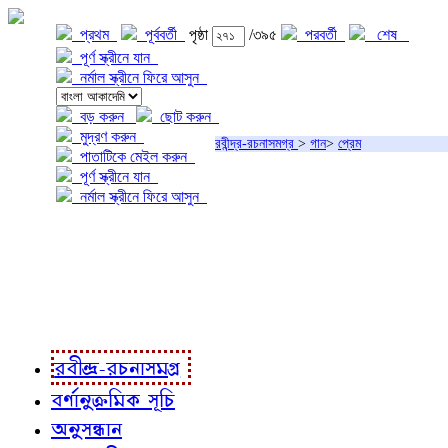
প্রথম
পূর্ববর্তী
পৃষ্ঠা
/৩৯৫
পরবর্তী
শেষ
পূর্ণ স্ক্রীনে যান
নর্মাল স্ক্রীনে ফিরে আসুন
বড় করুন
ছোট করুন
মুদ্রণ করুন
রবীন্দ্র-রচনাসমগ্র
>
গান
>
প্রেম
পাতাটিকে মেইল করুন
পূর্ণ স্ক্রীনে যান
নর্মাল স্ক্রীনে ফিরে আসুন
প্রকল্প সম্বন্ধে
প্রকল্প রূপায়ণে
রবীন্দ্র-রচনাবলী
রবীন্দ্র-রচনাসমগ্র
বর্ণানুক্রমিক সূচি
অনুসন্ধান