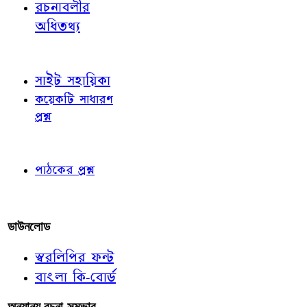
রচনাবলীর
অধিতথ্য
জ্ঞাতব্য বিষয়
সাইট সহায়িকা
কয়েকটি সাধারণ
প্রশ্ন
পাঠকের চোখে
পাঠকের প্রশ্ন
আমাদের লিখুন
ডাউনলোড
স্বরলিপির ফন্ট
বাংলা কি-বোর্ড
অন্যান্য রচনা-সম্ভার