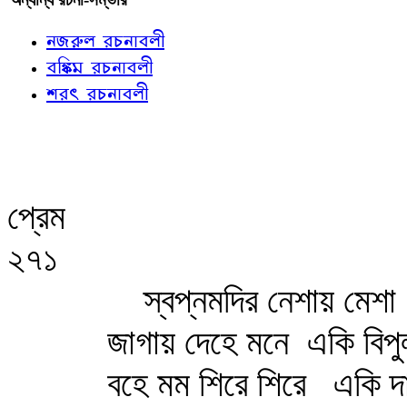
নজরুল রচনাবলী
বঙ্কিম রচনাবলী
শরৎ রচনাবলী
প্রেম
২৭১
স্বপ্নমদির নেশায় মেশা
জাগায় দেহে মনে
একি বিপু
বহে মম শিরে শিরে
একি দা