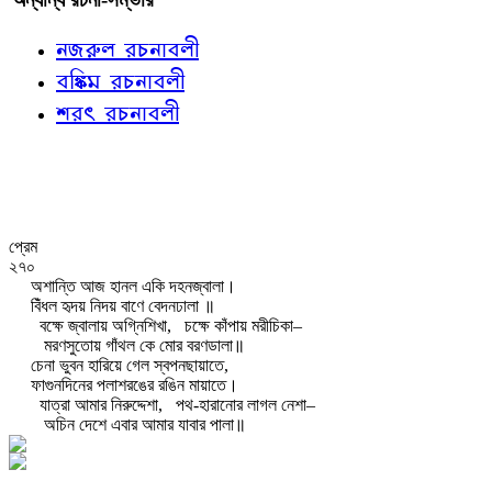
নজরুল রচনাবলী
বঙ্কিম রচনাবলী
শরৎ রচনাবলী
প্রেম
২৭০
অশান্তি আজ হানল একি দহনজ্বালা।
বিঁধল হৃদয় নিদয় বাণে বেদনঢালা ॥
বক্ষে জ্বালায় অগ্নিশিখা,
চক্ষে কাঁপায় মরীচিকা–
মরণসুতোয় গাঁথল কে মোর বরণডালা॥
চেনা ভুবন হারিয়ে গেল স্বপনছায়াতে,
ফাগুনদিনের পলাশরঙের রঙিন মায়াতে।
যাত্রা আমার নিরুদ্দেশা,
পথ-হারানোর লাগল নেশা–
অচিন দেশে এবার আমার যাবার পালা॥