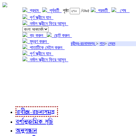
প্রথম
পূর্ববর্তী
পৃষ্ঠা
/৩৯৫
পরবর্তী
শেষ
পূর্ণ স্ক্রীনে যান
নর্মাল স্ক্রীনে ফিরে আসুন
বড় করুন
ছোট করুন
মুদ্রণ করুন
রবীন্দ্র-রচনাসমগ্র
>
গান
>
প্রেম
পাতাটিকে মেইল করুন
পূর্ণ স্ক্রীনে যান
নর্মাল স্ক্রীনে ফিরে আসুন
প্রকল্প সম্বন্ধে
প্রকল্প রূপায়ণে
রবীন্দ্র-রচনাবলী
রবীন্দ্র-রচনাসমগ্র
বর্ণানুক্রমিক সূচি
অনুসন্ধান