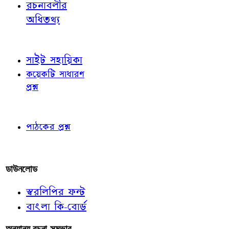
রচনাবলীর
অধিতথ্য
জ্ঞাতব্য বিষয়
সাইট সহায়িকা
কয়েকটি সাধারণ
প্রশ্ন
পাঠকের চোখে
পাঠকের প্রশ্ন
আমাদের লিখুন
ডাউনলোড
স্বরলিপির ফন্ট
বাংলা কি-বোর্ড
অন্যান্য রচনা-সম্ভার