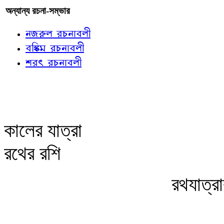
অন্যান্য রচনা-সম্ভার
নজরুল রচনাবলী
বঙ্কিম রচনাবলী
শরৎ রচনাবলী
কালের যাত্রা
রথের রশি
রথযাত্র