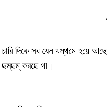
চারি দিকে সব যেন থম্‌থমে হয়ে আছে
ছম্‌ছম্‌ করছে গা।