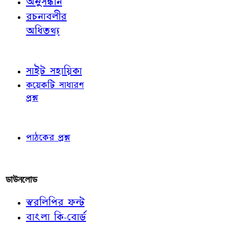
অনুসন্ধান
রচনাবলীর
অধিতথ্য
জ্ঞাতব্য বিষয়
সাইট সহায়িকা
কয়েকটি সাধারণ
প্রশ্ন
পাঠকের চোখে
পাঠকের প্রশ্ন
আমাদের লিখুন
ডাউনলোড
স্বরলিপির ফন্ট
বাংলা কি-বোর্ড