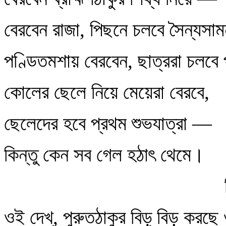
বেরবেন রাজা, পিছনে চলবে সৈন্যসা
পণ্ডিতমশায় বেরবেন, ছাত্ররা চলবে 
কোলের ছেলে নিয়ে মেয়েরা বেরবে,
ছেলেদের হবে প্রথম শুভযাত্রা —
কিন্তু কেন সব গেল হঠাৎ থেমে।
ওই দেখ্‌, পুরুতঠাকুর বিড়্‌ বিড় করছ