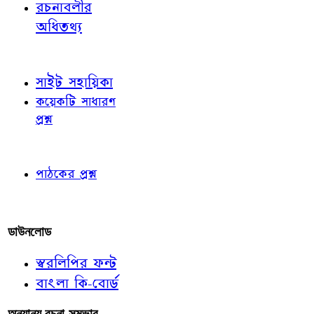
রচনাবলীর
অধিতথ্য
জ্ঞাতব্য বিষয়
সাইট সহায়িকা
কয়েকটি সাধারণ
প্রশ্ন
পাঠকের চোখে
পাঠকের প্রশ্ন
আমাদের লিখুন
ডাউনলোড
স্বরলিপির ফন্ট
বাংলা কি-বোর্ড
অন্যান্য রচনা-সম্ভার