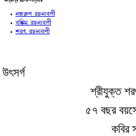
নজরুল রচনাবলী
বঙ্কিম রচনাবলী
শরৎ রচনাবলী
উৎসর্গ
শ্রীযুক্ত শরৎ
৫৭ বছর বয়সে
কবির 