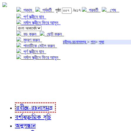
প্রথম
পূর্ববর্তী
পৃষ্ঠা
/৬১৭
পরবর্তী
শেষ
পূর্ণ স্ক্রীনে যান
নর্মাল স্ক্রীনে ফিরে আসুন
বড় করুন
ছোট করুন
মুদ্রণ করুন
রবীন্দ্র-রচনাসমগ্র
>
গান
>
পূজা
পাতাটিকে মেইল করুন
পূর্ণ স্ক্রীনে যান
নর্মাল স্ক্রীনে ফিরে আসুন
প্রকল্প সম্বন্ধে
প্রকল্প রূপায়ণে
রবীন্দ্র-রচনাবলী
রবীন্দ্র-রচনাসমগ্র
বর্ণানুক্রমিক সূচি
অনুসন্ধান