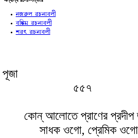
নজরুল রচনাবলী
বঙ্কিম রচনাবলী
শরৎ রচনাবলী
পূজা
৫৫৭
কোন্‌ আলোতে প্রাণের প্রদীপ 
সাধক ওগো, প্রেমিক ওগো