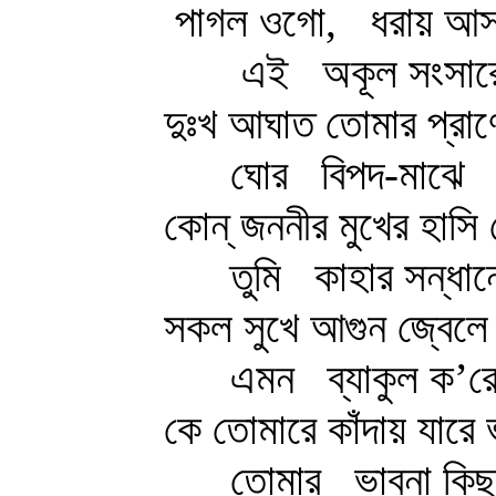
পাগল ওগো,
ধরায় আ
এই
অকূল সংসার
দুঃখ আঘাত তোমার প্রাণ
ঘোর
বিপদ-মাঝে
কোন্‌ জননীর মুখের হাসি
তুমি
কাহার সন্ধান
সকল সুখে আগুন জ্বেলে
এমন
ব্যাকুল ক’র
কে তোমারে কাঁদায় যারে
তোমার
ভাবনা কিছ