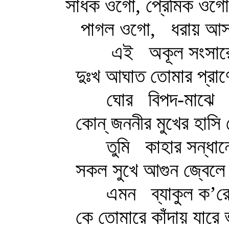
সাধক ওগো, প্রেমিক ওগো
পাগল ওগো, ধরায় আ
এই অকূল সংসার
দুঃখ আঘাত তোমার প্রাণে ব
ঘোর বিপদ-মাঝে
কোন্‌ জননীর মুখের হাসি দে
তুমি কাহার সন্ধান
সকল সুখে আগুন জ্বেলে বে
এমন ব্যাকুল ক’র
কে তোমারে কাঁদায় যারে ভ