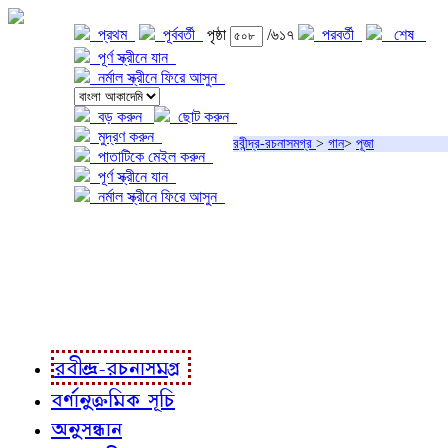
প্রথম
পূর্ববর্তী
পৃষ্ঠা
/৬১৭
পরবর্তী
শেষ
পূর্ণ স্ক্রীনে যান
নর্মাল স্ক্রীনে ফিরে আসুন
বড় করুন
ছোট করুন
মুদ্রণ করুন
রবীন্দ্র-রচনাসমগ্র
>
গান
>
পূজা
পাতাটিকে মেইল করুন
পূর্ণ স্ক্রীনে যান
নর্মাল স্ক্রীনে ফিরে আসুন
প্রকল্প সম্বন্ধে
প্রকল্প রূপায়ণে
রবীন্দ্র-রচনাবলী
রবীন্দ্র-রচনাসমগ্র
বর্ণানুক্রমিক সূচি
অনুসন্ধান