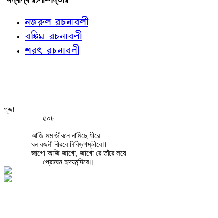
নজরুল রচনাবলী
বঙ্কিম রচনাবলী
শরৎ রচনাবলী
পূজা
৫০৮
আজি মম জীবনে নামিছে ধীরে
ঘন রজনী নীরবে নিবিড়গম্ভীরে॥
জাগো আজি জাগো, জাগো রে তাঁরে লয়ে
প্রেমঘন হৃদয়মন্দিরে॥