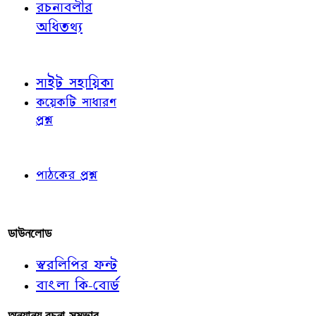
রচনাবলীর
অধিতথ্য
জ্ঞাতব্য বিষয়
সাইট সহায়িকা
কয়েকটি সাধারণ
প্রশ্ন
পাঠকের চোখে
পাঠকের প্রশ্ন
আমাদের লিখুন
ডাউনলোড
স্বরলিপির ফন্ট
বাংলা কি-বোর্ড
অন্যান্য রচনা-সম্ভার