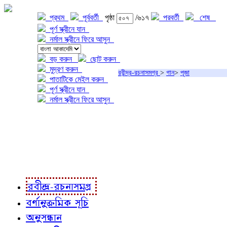
প্রথম
পূর্ববর্তী
পৃষ্ঠা
/৬১৭
পরবর্তী
শেষ
পূর্ণ স্ক্রীনে যান
নর্মাল স্ক্রীনে ফিরে আসুন
বড় করুন
ছোট করুন
মুদ্রণ করুন
রবীন্দ্র-রচনাসমগ্র
>
গান
>
পূজা
পাতাটিকে মেইল করুন
পূর্ণ স্ক্রীনে যান
নর্মাল স্ক্রীনে ফিরে আসুন
প্রকল্প সম্বন্ধে
প্রকল্প রূপায়ণে
রবীন্দ্র-রচনাবলী
রবীন্দ্র-রচনাসমগ্র
বর্ণানুক্রমিক সূচি
অনুসন্ধান