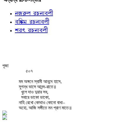
নজরুল রচনাবলী
বঙ্কিম রচনাবলী
শরৎ রচনাবলী
পূজা
৫০৭
মম অঙ্গনে স্বামী আনন্দে হাসে,
সুগন্ধ ভাসে আনন্দ-রাতে॥
খুলে দাও দুয়ার সব,
সবারে ডাকো ডাকো,
নাহি রেখো কোথাও কোনো বাধা–
অহো, আজি সঙ্গীতে মন প্রাণ মাতে॥