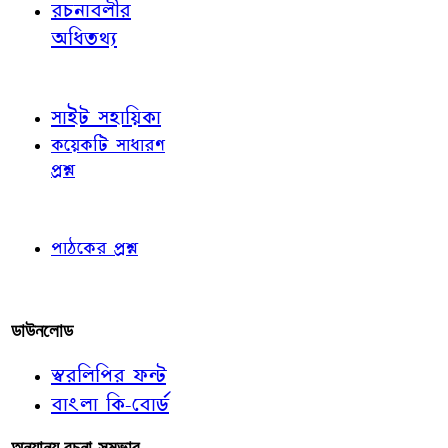
রচনাবলীর
অধিতথ্য
জ্ঞাতব্য বিষয়
সাইট সহায়িকা
কয়েকটি সাধারণ
প্রশ্ন
পাঠকের চোখে
পাঠকের প্রশ্ন
আমাদের লিখুন
ডাউনলোড
স্বরলিপির ফন্ট
বাংলা কি-বোর্ড
অন্যান্য রচনা-সম্ভার