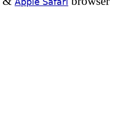
&
browser
Apple Safari