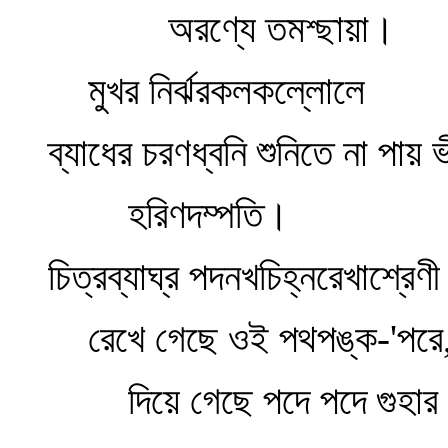
অরণ্যে তমশ্ছায়া।
মুখর নির্ঝরকলকল্লোলে
ব্যাধের চরণধ্বনি শুনিতে না পায় ভ
হরিণদম্পতি।
চিত্রব্যাঘ্র পদনখচিহ্নরেখাশ্রেণী
রেখে গেছে ওই পথপঙ্ক-'পরে
দিয়ে গেছে পদে পদে গুহার