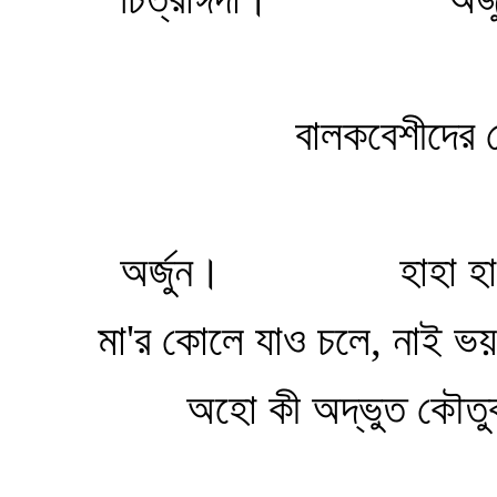
বালকবেশীদের 
অর্জুন।
হাহা হা
মা'র কোলে যাও চলে, নাই ভ
অহো কী অদ্ভুত কৌতু