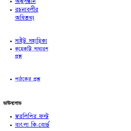
অনুসন্ধান
রচনাবলীর
অধিতথ্য
জ্ঞাতব্য বিষয়
সাইট সহায়িকা
কয়েকটি সাধারণ
প্রশ্ন
পাঠকের চোখে
পাঠকের প্রশ্ন
আমাদের লিখুন
ডাউনলোড
স্বরলিপির ফন্ট
বাংলা কি-বোর্ড