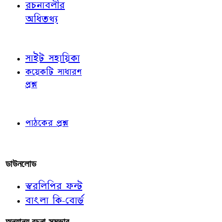
রচনাবলীর
অধিতথ্য
জ্ঞাতব্য বিষয়
সাইট সহায়িকা
কয়েকটি সাধারণ
প্রশ্ন
পাঠকের চোখে
পাঠকের প্রশ্ন
আমাদের লিখুন
ডাউনলোড
স্বরলিপির ফন্ট
বাংলা কি-বোর্ড
অন্যান্য রচনা-সম্ভার