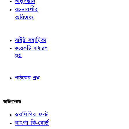
অনুসন্ধান
রচনাবলীর
অধিতথ্য
জ্ঞাতব্য বিষয়
সাইট সহায়িকা
কয়েকটি সাধারণ
প্রশ্ন
পাঠকের চোখে
পাঠকের প্রশ্ন
আমাদের লিখুন
ডাউনলোড
স্বরলিপির ফন্ট
বাংলা কি-বোর্ড