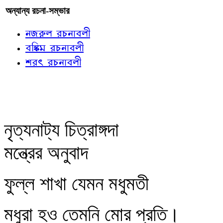
অন্যান্য রচনা-সম্ভার
নজরুল রচনাবলী
বঙ্কিম রচনাবলী
শরৎ রচনাবলী
নৃত্যনাট্য চিত্রাঙ্গদা
মন্ত্রের অনুবাদ
ফুল্ল শাখা যেমন মধুমতী
মধুরা হও তেমনি মোর প্রতি।