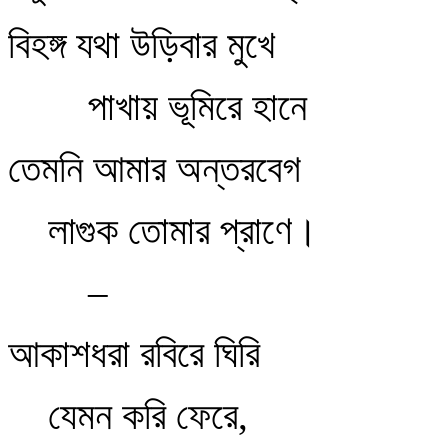
বিহঙ্গ যথা উড়িবার মুখে
পাখায় ভূমিরে হানে
তেমনি আমার অন্তরবেগ
লাগুক তোমার প্রাণে।
–
আকাশধরা রবিরে ঘিরি
যেমন করি ফেরে,