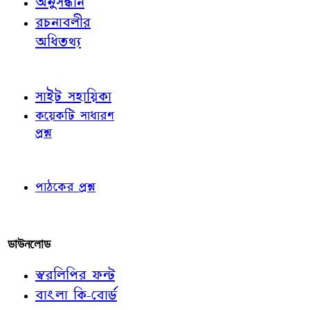
অনুসন্ধান
রচনাবলীর
অধিতথ্য
জ্ঞাতব্য বিষয়
সাইট সহায়িকা
কয়েকটি সাধারণ
প্রশ্ন
পাঠকের চোখে
পাঠকের প্রশ্ন
আমাদের লিখুন
ডাউনলোড
স্বরলিপির ফন্ট
বাংলা কি-বোর্ড