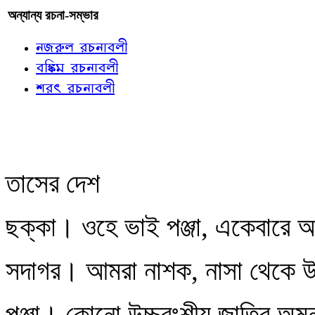
অন্যান্য রচনা-সম্ভার
নজরুল রচনাবলী
বঙ্কিম রচনাবলী
শরৎ রচনাবলী
তাসের দেশ
ছক্কা। ওহে ভাই পঞ্জা, একেবারে 
সদাগর। আমরা নাশক, নাসা থেকে 
পঞ্জা। কোনো উচ্চবংশীয় জাতির অম