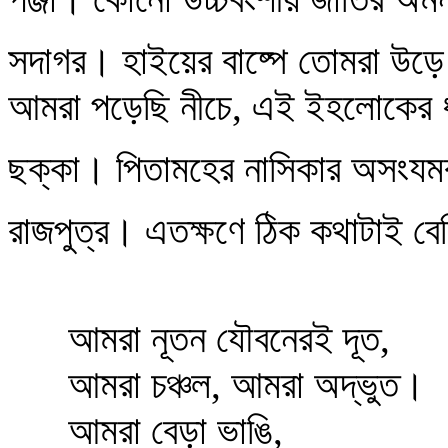
সদাগর। হাইয়ের বাষ্পে তোমরা উড়ে 
আমরা পড়েছি নীচে, এই ইহলোকের 
ছক্কা। পিতামহের নাসিকার অসংয
রাজপুত্র। এতক্ষণে ঠিক কথাটাই ব
আমরা নূতন যৌবনেরই দূত,
আমরা চঞ্চল, আমরা অদ্ভুত।
আমরা বেড়া ভাঙি,