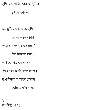
তুমি তারে আজি জাগায়ে তুলিয়া
রটালে বিশ্বময়।
জ্ঞানমন্দিরে জ্বালায়েছ তুমি
যে নব আলোকশিখা,
তোমার সকল ভ্রাতার ললাটে
দিল উজ্জ্বল টিকা।
অবারিত গতি তব জয়রথ
ফিরে যেন আজি সকল জগৎ।
দুঃখ দীনতা যা আছে মোদের
তোমারে বাঁধি না রয়।
২
জগদীশচন্দ্র বসু