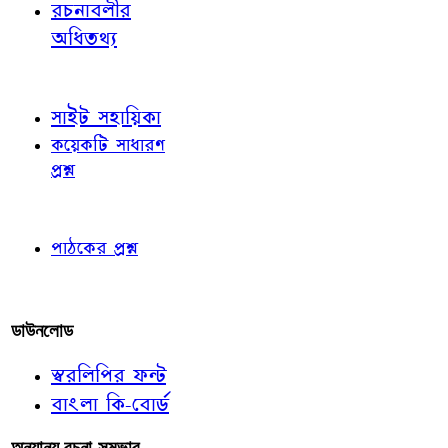
রচনাবলীর
অধিতথ্য
জ্ঞাতব্য বিষয়
সাইট সহায়িকা
কয়েকটি সাধারণ
প্রশ্ন
পাঠকের চোখে
পাঠকের প্রশ্ন
আমাদের লিখুন
ডাউনলোড
স্বরলিপির ফন্ট
বাংলা কি-বোর্ড
অন্যান্য রচনা-সম্ভার