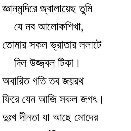
জ্ঞানমন্দিরে জ্বালায়েছ তুমি
যে নব আলোকশিখা,
তোমার সকল ভ্রাতার ললাটে
দিল উজ্জ্বল টিকা।
অবারিত গতি তব জয়রথ
ফিরে যেন আজি সকল জগৎ।
দুঃখ দীনতা যা আছে মোদের