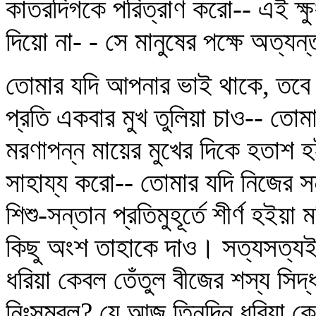
কাতরদিগকে পরিত্রাণ করো-- এই ক্ষ
দিয়ো না- - সে মানুষের পক্ষে অত্যন
তোমার যদি আপনার ভাই থাকে, তবে 
প্রতি একবার মুখ তুলিয়া চাও-- তোম
মরণাপন্ন মায়ের মুখের দিকে হতাশ 
সাহায্য করো-- তোমার যদি নিজের স
শিশু-সন্তান প্রতিমুহূর্তে শীর্ণ হইয়া
কিছু অংশ তাহাকে দাও। সত্যসত্য
ধরিয়া কেবল তেঁতুল বীজের শস্য সিদ্
নিঃসম্বল? যে আজ তিনদিন ধরিয়া কেবল