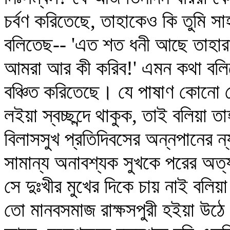
চর্বণ করিতেছে, তাহাকেও কি তুমি স
বলিতেছ-- 'এত শত ধনী আছে তাহারাই
আমরা আর কী করিব!' এমন কথা বলিয়
বঞ্চিত করিতেছে। যে পাষাণ কোনো 
লইয়া স্বচ্ছন্দে থাকুক, তাই বলিয়া 
বিলাসসুখ প্রতিদিবসের অন্নপানের ন
সামান্য অনাবশ্যক সুখকে পরের অত্য
সে দুঃখীর মুখের দিকে চায় নাই বলিয়
তো মানবসমাজ রাক্ষসপুরী হইয়া উঠে।