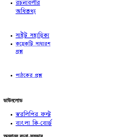
রচনাবলীর
অধিতথ্য
জ্ঞাতব্য বিষয়
সাইট সহায়িকা
কয়েকটি সাধারণ
প্রশ্ন
পাঠকের চোখে
পাঠকের প্রশ্ন
আমাদের লিখুন
ডাউনলোড
স্বরলিপির ফন্ট
বাংলা কি-বোর্ড
অন্যান্য রচনা-সম্ভার