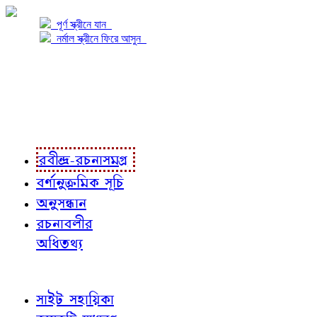
পূর্ণ স্ক্রীনে যান
নর্মাল স্ক্রীনে ফিরে আসুন
প্রকল্প সম্বন্ধে
প্রকল্প রূপায়ণে
রবীন্দ্র-রচনাবলী
রবীন্দ্র-রচনাসমগ্র
বর্ণানুক্রমিক সূচি
অনুসন্ধান
রচনাবলীর
অধিতথ্য
জ্ঞাতব্য বিষয়
সাইট সহায়িকা