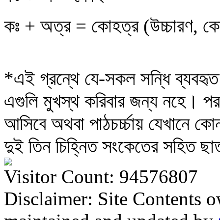
কঃ + অত্র = কোহত্র (উচ্চারণ, কো
*এই গ্রন্থে যে-সকল সন্ধি ব্যবহ
এগুলি মুখস্থ করিবার জন্য নহে। পরব
আসিবে অথবা পাঠচর্চ্চায় যেখানে
দুই তিন চিহ্নিত সংকেতের সহিত ছ
Visitor Count: 94576807
Disclaimer: Site Contents 