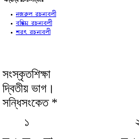
নজরুল রচনাবলী
বঙ্কিম রচনাবলী
শরৎ রচনাবলী
সংস্কৃতশিক্ষা
দ্বিতীয় ভাগ।
সন্ধিসংকেত *
১