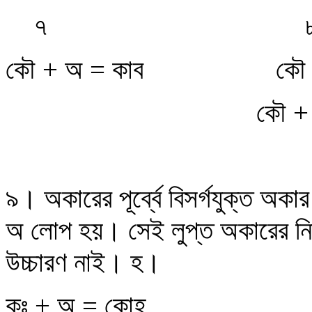
৭
কৌ + অ = কাব
কৌ 
কৌ + 
৯। অকারের পূর্ব্বে বিসর্গযুক্ত অকার
অ লোপ হয়। সেই লুপ্ত অকারের নিম
উচ্চারণ নাই। হ।
কঃ + অ = কোহ