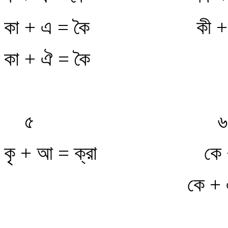
কা + এ = কৈ
কী +
কা + ঐ = কৈ
৫
৬
কৃ + আ = ক্রা
কে 
কে + 