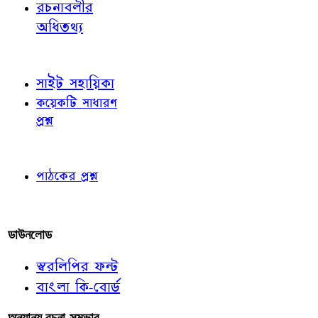
রচনাবলীর
অধিতথ্য
জ্ঞাতব্য বিষয়
সাইট সহায়িকা
কয়েকটি সাধারণ
প্রশ্ন
পাঠকের চোখে
পাঠকের প্রশ্ন
আমাদের লিখুন
ডাউনলোড
স্বরলিপির ফন্ট
বাংলা কি-বোর্ড
অন্যান্য রচনা-সম্ভার