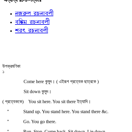
নজরুল রচনাবলী
বঙ্কিম রচনাবলী
শরৎ রচনাবলী
উপক্রমণিকা
১
Come here কুমুদ। ( এইরূপ প্রত্যেক ছাত্রকে )
Sit down কুমুদ।
( প্রত্যেককে)
You sit here. You sit there ইত্যাদি।
"
Stand up. You stand here. You stand there &c.
"
Go. You go there.
"
Run. Stop. Come back. Sit down. Lie down.