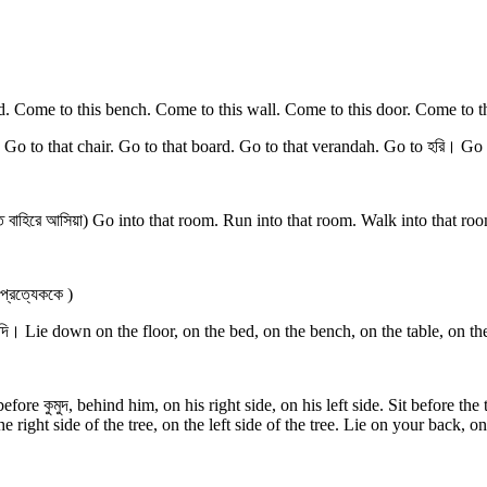
. Come to this bench. Come to this wall. Come to this door. Come to thi
o to that chair. Go to that board. Go to that verandah. Go to হরি। Go to 
হিত বাহিরে আসিয়া) Go into that room. Run into that room. Walk into that roo
প্রত্যেককে )
যাদি। Lie down on the floor, on the bed, on the bench, on the table, on th
re কুমুদ, behind him, on his right side, on his left side. Sit before the ta
the right side of the tree, on the left side of the tree. Lie on your back, 