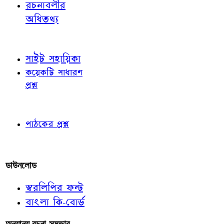
রচনাবলীর
অধিতথ্য
জ্ঞাতব্য বিষয়
সাইট সহায়িকা
কয়েকটি সাধারণ
প্রশ্ন
পাঠকের চোখে
পাঠকের প্রশ্ন
আমাদের লিখুন
ডাউনলোড
স্বরলিপির ফন্ট
বাংলা কি-বোর্ড
অন্যান্য রচনা-সম্ভার