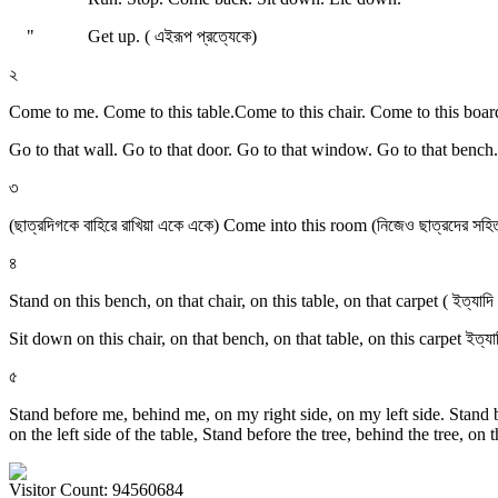
"
Get up. ( এইরূপ প্রত্যেকে)
২
Come to me. Come to this table.Come to this chair. Come to this board
Go to that wall. Go to that door. Go to that window. Go to that bench. G
৩
(ছাত্রদিগকে বাহিরে রাখিয়া একে একে) Come into this room (নিজেও ছাত্রদের স
৪
Stand on this bench, on that chair, on this table, on that carpet ( ইত্যাদি 
Sit down on this chair, on that bench, on that table, on this carpet ইত্
৫
Stand before me, behind me, on my right side, on my left side. Stand befo
on the left side of the table, Stand before the tree, behind the tree, on 
Visitor Count: 94560684