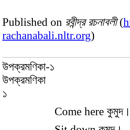
Published on
রবীন্দ্র রচনাবলী
(
h
rachanabali.nltr.org
)
উপক্রমণিকা-১
উপক্রমণিকা
১
Come here কুমুদ। ( এইরূ
Sit down কুমুদ।