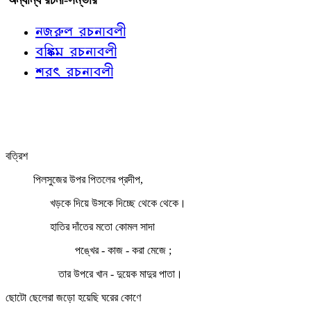
নজরুল রচনাবলী
বঙ্কিম রচনাবলী
শরৎ রচনাবলী
বত্রিশ
পিলসুজের উপর পিতলের প্রদীপ,
খড়কে দিয়ে উসকে দিচ্ছে থেকে থেকে।
হাতির দাঁতের মতো কোমল সাদা
পঙ্খের - কাজ - করা মেজে ;
তার উপরে খান - দুয়েক মাদুর পাতা।
ছোটো ছেলেরা জড়ো হয়েছি ঘরের কোণে