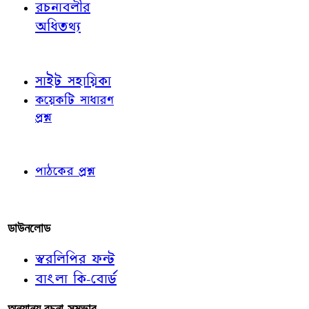
রচনাবলীর
অধিতথ্য
জ্ঞাতব্য বিষয়
সাইট সহায়িকা
কয়েকটি সাধারণ
প্রশ্ন
পাঠকের চোখে
পাঠকের প্রশ্ন
আমাদের লিখুন
ডাউনলোড
স্বরলিপির ফন্ট
বাংলা কি-বোর্ড
অন্যান্য রচনা-সম্ভার