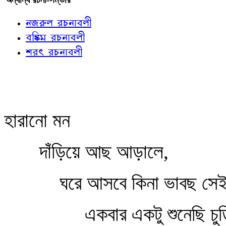
নজরুল রচনাবলী
বঙ্কিম রচনাবলী
শরৎ রচনাবলী
হারানো মন
দাঁড়িয়ে আছ আড়ালে,
ঘরে আসবে কিনা ভাবছ সে
একবার একটু শুনেছি চুড়