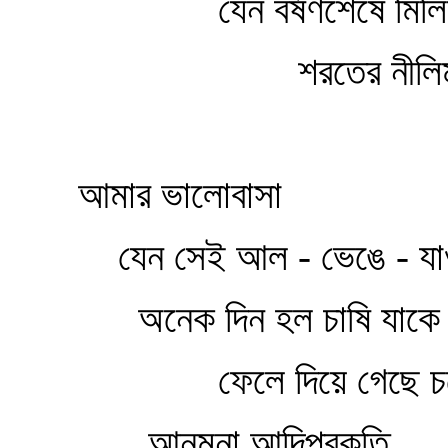
যেন বর্ষণশেষে মিল
শরতের নীলি
আমার ভালোবাসা
যেন সেই আল - ভেঙে - যা
অনেক দিন হল চাষি যাকে
ফেলে দিয়ে গেছে চ
আনমনা আদিপ্রকৃতি