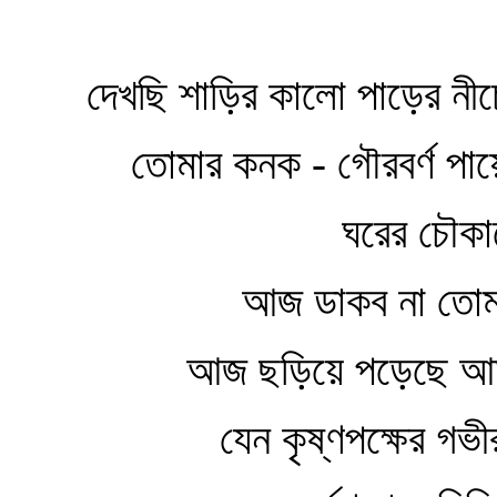
দেখছি শাড়ির কালো পাড়ের নীচ
তোমার কনক - গৌরবর্ণ পায়ে
ঘরের চৌকা
আজ ডাকব না তো
আজ ছড়িয়ে পড়েছে আম
যেন কৃষ্ণপক্ষের গভ