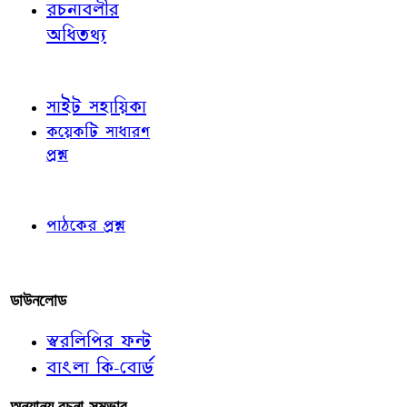
রচনাবলীর
অধিতথ্য
জ্ঞাতব্য বিষয়
সাইট সহায়িকা
কয়েকটি সাধারণ
প্রশ্ন
পাঠকের চোখে
পাঠকের প্রশ্ন
আমাদের লিখুন
ডাউনলোড
স্বরলিপির ফন্ট
বাংলা কি-বোর্ড
অন্যান্য রচনা-সম্ভার