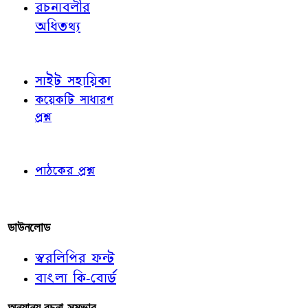
রচনাবলীর
অধিতথ্য
জ্ঞাতব্য বিষয়
সাইট সহায়িকা
কয়েকটি সাধারণ
প্রশ্ন
পাঠকের চোখে
পাঠকের প্রশ্ন
আমাদের লিখুন
ডাউনলোড
স্বরলিপির ফন্ট
বাংলা কি-বোর্ড
অন্যান্য রচনা-সম্ভার