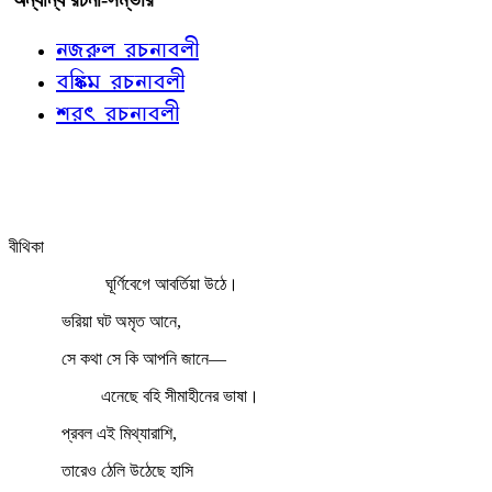
নজরুল রচনাবলী
বঙ্কিম রচনাবলী
শরৎ রচনাবলী
বীথিকা
ঘূর্ণিবেগে আবর্তিয়া উঠে।
ভরিয়া ঘট অমৃত আনে,
সে কথা সে কি আপনি জানে—
এনেছে বহি সীমাহীনের ভাষা।
প্রবল এই মিথ্যারাশি,
তারেও ঠেলি উঠেছে হাসি