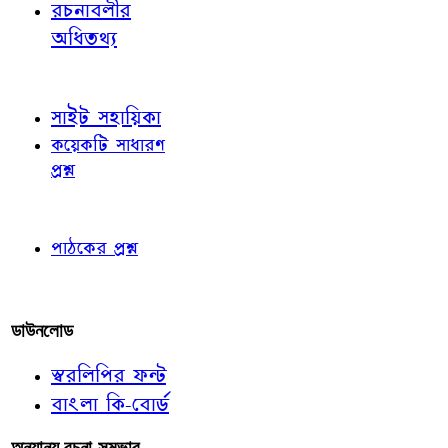
রচনাবলীর
অধিতথ্য
জ্ঞাতব্য বিষয়
সাইট সহায়িকা
কয়েকটি সাধারণ
প্রশ্ন
পাঠকের চোখে
পাঠকের প্রশ্ন
আমাদের লিখুন
ডাউনলোড
স্বরলিপির ফন্ট
বাংলা কি-বোর্ড
অন্যান্য রচনা-সম্ভার