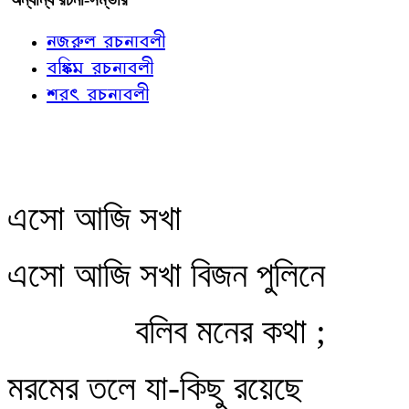
নজরুল রচনাবলী
বঙ্কিম রচনাবলী
শরৎ রচনাবলী
এসো আজি সখা
এসো আজি সখা বিজন পুলিনে
বলিব মনের কথা ;
মরমের তলে যা-কিছু রয়েছে