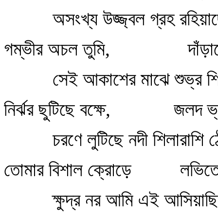
অসংখ্য উজ্জ্বল গ্রহ রহিয়া
গম্ভীর অচল তুমি,
দাঁড়া
সেই আকাশের মাঝে শুভ্র শি
নির্ঝর ছুটিছে বক্ষে,
জলদ ভ্র
চরণে লুটিছে নদী শিলারাশি 
তোমার বিশাল ক্রোড়ে
লভিতে 
ক্ষুদ্র নর আমি এই আসিয়াছি