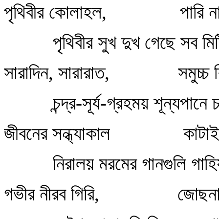
পৃথিবীর কোলাহল,
পারি ন
পৃথিবীর সুখ দুখ গেছে সব মি
সারাদিন, সারারাত,
সমুচ্চ 
চন্দ্র-সূর্য-গ্রহময় শূন্যপানে
জীবনের সন্ধ্যাকাল
কাটাইব
নিরালয় মরমের গানগুলি গাহ
গভীর নীরব গিরি,
জোছনা ঢ