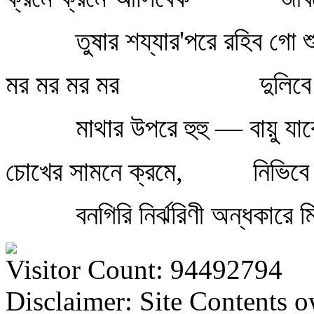
তুষার শয্যার'পরে রহিব গো 
মর মর মর মর
দুলিবে
মাথার উপরে হুহু — বায়ু যা
চোখের সামনে ক্রমে,
নিভিবে
বনগিরি নির্ঝরিণী অন্ধকারে 
Visitor Count: 94492794
Disclaimer: Site Contents 