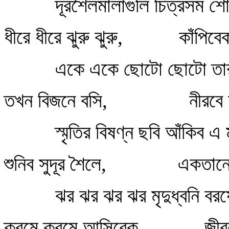
দূরশৈলমালাগুলি চিত্রসম শ
ধীরে ধীরে ঝুরু ঝুরু,
কাঁপিবে
একে একে ছোটো ছোটো তারা
তখন বিজনে বসি,
নীরবে 
স্মৃতির বিষণ্ন ছবি আঁকিব 
শুনিব সুদূর শৈলে,
একতানে ন
ঝর ঝর ঝর ঝর মৃদুধ্বনি বর
ক্রমে ক্রমে আসিবেক
জীব