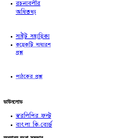
রচনাবলীর
অধিতথ্য
জ্ঞাতব্য বিষয়
সাইট সহায়িকা
কয়েকটি সাধারণ
প্রশ্ন
পাঠকের চোখে
পাঠকের প্রশ্ন
আমাদের লিখুন
ডাউনলোড
স্বরলিপির ফন্ট
বাংলা কি-বোর্ড
অন্যান্য রচনা-সম্ভার