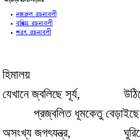
নজরুল রচনাবলী
বঙ্কিম রচনাবলী
শরৎ রচনাবলী
হিমালয়
যেখানে জ্বলিছে সূর্য,
উঠিছ
প্রজ্বলিত ধূমকেতু বেড়াইছে
অসংখ্য জগৎযন্ত্র,
ঘুরি