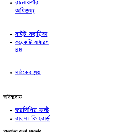
রচনাবলীর
অধিতথ্য
জ্ঞাতব্য বিষয়
সাইট সহায়িকা
কয়েকটি সাধারণ
প্রশ্ন
পাঠকের চোখে
পাঠকের প্রশ্ন
আমাদের লিখুন
ডাউনলোড
স্বরলিপির ফন্ট
বাংলা কি-বোর্ড
অন্যান্য রচনা-সম্ভার