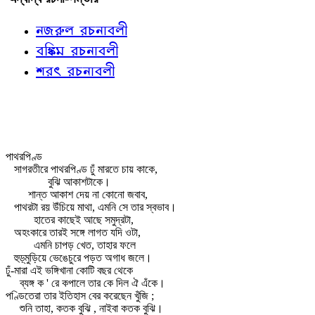
নজরুল রচনাবলী
বঙ্কিম রচনাবলী
শরৎ রচনাবলী
পাথরপিণ্ড
সাগরতীরে পাথরপিণ্ড ঢুঁ মারতে চায় কাকে,
বুঝি আকাশটাকে।
শান্ত আকাশ দেয় না কোনো জবাব,
পাথরটা রয় উঁচিয়ে মাথা, এমনি সে তার স্বভাব।
হাতের কাছেই আছে সমুদ্রটা,
অহংকারে তারই সঙ্গে লাগত যদি ওটা,
এমনি চাপড় খেত, তাহার ফলে
হুড়্‌মুড়িয়ে ভেঙেচুরে পড়ত অগাধ জলে।
ঢুঁ-মারা এই ভঙ্গিখানা কোটি বছর থেকে
ব্যঙ্গ ক ' রে কপালে তার কে দিল ঐ এঁকে।
পণ্ডিতেরা তার ইতিহাস বের করেছেন খুঁজি ;
শুনি তাহা, কতক বুঝি , নাইবা কতক বুঝি।