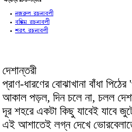
নজরুল রচনাবলী
বঙ্কিম রচনাবলী
শরৎ রচনাবলী
দেশান্তরী
প্রাণ-ধারণের বোঝাখানা বাঁধা পিঠের 
আকাল পড়ল, দিন চলে না, চলল দেশ
দূর শহরে একটা কিছু যাবেই যাবে জুট
এই আশাতেই লগ্ন দেখে ভোরবেলাত