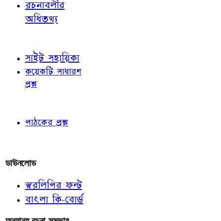
রচনাবলীর
অধিতথ্য
জ্ঞাতব্য বিষয়
সাইট সহায়িকা
কয়েকটি সাধারণ
প্রশ্ন
পাঠকের চোখে
পাঠকের প্রশ্ন
আমাদের লিখুন
ডাউনলোড
স্বরলিপির ফন্ট
বাংলা কি-বোর্ড
অন্যান্য রচনা-সম্ভার