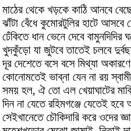
মাঠের থেকে খড়কে কাঠি আনবে বেছে
ঝাঁটা বেঁধে কুমোরটুলির হাটে আসবে
ঢেঁকিতে ধান ভেনে দেবে বামুনদিদির ঘ
খুদকুঁড়ো যা জুটবে তাতেই চলবে দুর্ব
দূর দেশেতে বসে বসে মিথ্যা অকারণে
কোনোমতেই ভাব্‌না যেন না রয় স্বা
সময় হল, ঐ তো এল খেয়াঘাটের মাঝ
দিন না যেতে রহিমগঞ্জে যেতেই হব
সেইখানেতে চৌকিদারি করে ওদের জ্ঞা
মহেশখুড়োর মেঝো জামাই, নিতাই দ