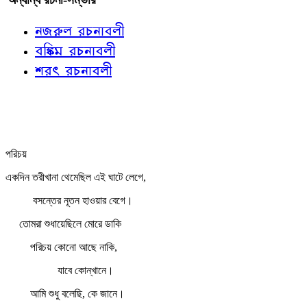
নজরুল রচনাবলী
বঙ্কিম রচনাবলী
শরৎ রচনাবলী
পরিচয়
একদিন তরীখানা থেমেছিল এই ঘাটে লেগে,
বসন্তের নূতন হাওয়ার বেগে।
তোমরা শুধায়েছিলে মোরে ডাকি
পরিচয় কোনো আছে নাকি,
যাবে কোন্‌খানে।
আমি শুধু বলেছি, কে জানে।