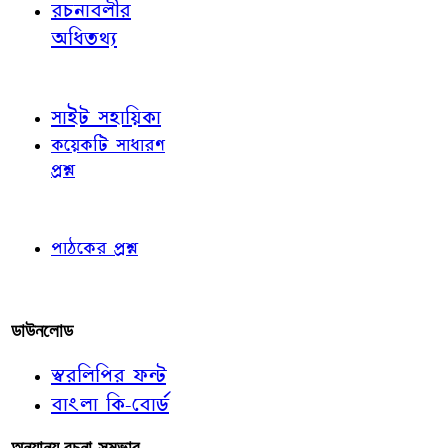
রচনাবলীর
অধিতথ্য
জ্ঞাতব্য বিষয়
সাইট সহায়িকা
কয়েকটি সাধারণ
প্রশ্ন
পাঠকের চোখে
পাঠকের প্রশ্ন
আমাদের লিখুন
ডাউনলোড
স্বরলিপির ফন্ট
বাংলা কি-বোর্ড
অন্যান্য রচনা-সম্ভার