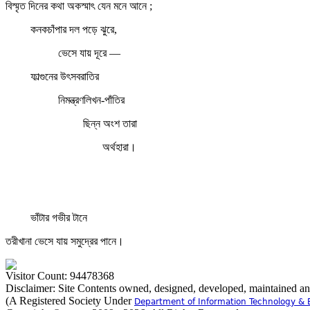
বিস্মৃত দিনের কথা অকস্মাৎ যেন মনে আনে ;
কনকচাঁপার দল পড়ে ঝুরে,
ভেসে যায় দূরে —
ফাল্গুনের উৎসবরাতির
নিমন্ত্রণলিখন-পাঁতির
ছিন্ন অংশ তারা
অর্থহারা।
ভাঁটার গভীর টানে
তরীখানা ভেসে যায় সমুদ্রের পানে।
Visitor Count: 94478368
Disclaimer: Site Contents owned, designed, developed, maintained a
(A Registered Society Under
Department of Information Technology & 