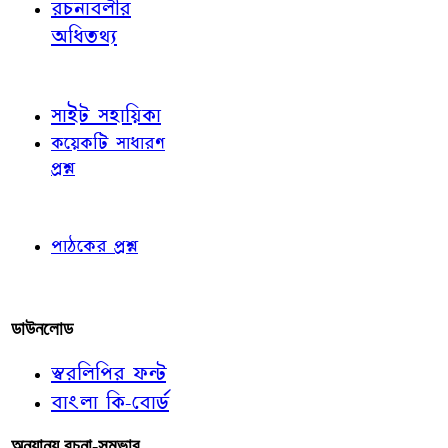
রচনাবলীর
অধিতথ্য
জ্ঞাতব্য বিষয়
সাইট সহায়িকা
কয়েকটি সাধারণ
প্রশ্ন
পাঠকের চোখে
পাঠকের প্রশ্ন
আমাদের লিখুন
ডাউনলোড
স্বরলিপির ফন্ট
বাংলা কি-বোর্ড
অন্যান্য রচনা-সম্ভার