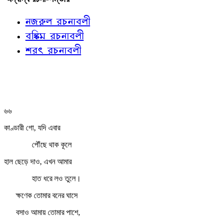
নজরুল রচনাবলী
বঙ্কিম রচনাবলী
শরৎ রচনাবলী
৬৬
কাণ্ডারী গো, যদি এবার
পৌঁছে থাক কূলে
হাল ছেড়ে দাও, এখন আমার
হাত ধরে লও তুলে।
ক্ষণেক তোমার বনের ঘাসে
বসাও আমায় তোমার পাশে,