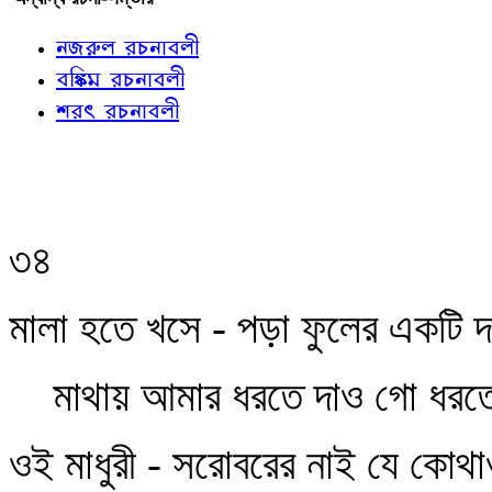
নজরুল রচনাবলী
বঙ্কিম রচনাবলী
শরৎ রচনাবলী
৩৪
মালা হতে খসে - পড়া ফুলের একটি 
মাথায় আমার ধরতে দাও গো ধরত
ওই মাধুরী - সরোবরের নাই যে কো