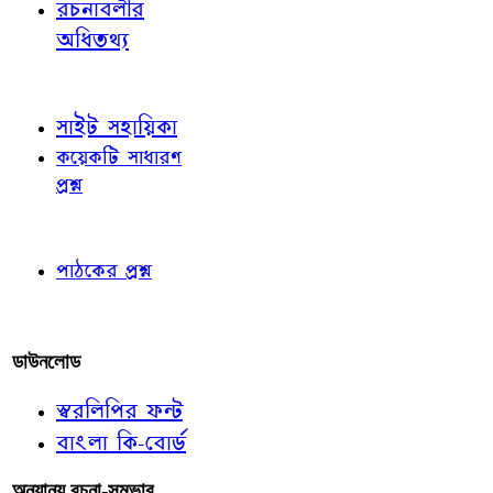
রচনাবলীর
অধিতথ্য
জ্ঞাতব্য বিষয়
সাইট সহায়িকা
কয়েকটি সাধারণ
প্রশ্ন
পাঠকের চোখে
পাঠকের প্রশ্ন
আমাদের লিখুন
ডাউনলোড
স্বরলিপির ফন্ট
বাংলা কি-বোর্ড
অন্যান্য রচনা-সম্ভার