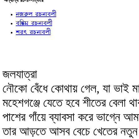
নজরুল রচনাবলী
বঙ্কিম রচনাবলী
শরৎ রচনাবলী
জলযাত্রা
নৌকো বেঁধে কোথায় গেল, যা ভাই ম
মহেশগঞ্জে যেতে হবে শীতের বেলা 
পাশের গাঁয়ে ব্যাবসা করে ভাগ্নে আম
তার আড়তে আসব বেচে খেতের নতু