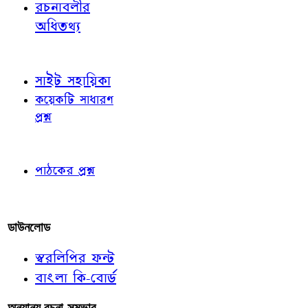
রচনাবলীর
অধিতথ্য
জ্ঞাতব্য বিষয়
সাইট সহায়িকা
কয়েকটি সাধারণ
প্রশ্ন
পাঠকের চোখে
পাঠকের প্রশ্ন
আমাদের লিখুন
ডাউনলোড
স্বরলিপির ফন্ট
বাংলা কি-বোর্ড
অন্যান্য রচনা-সম্ভার