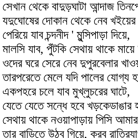
সেখান থেকে বাদুড়ঘাটা আন্দাজ তিনপ
যদুঘোষের দোকান থেকে নেব খইয়ের
পেরিয়ে যাব চন্দনীদ ' মুন্সিপাড়া দিয়ে,
মালসি যাব, পুঁটকি সেথায় থাকে মায়
ওদের ঘরে সেরে নেব দুপুরবেলার খাওয়
তারপরেতে মেলে যদি পালের যোগ্য হ
একপহরে চলে যাব মুখ্‌লুচরের ঘাটে,
যেতে যেতে সন্ধে হবে খড়কেডাঙার 
সেথায় থাকে নওয়াপাড়ায় পিসি আমা
তার বাড়িতে উঠব গিয়ে, করব রাত্রি