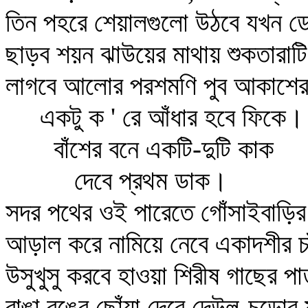
তিন পহরে শেয়ালগুলো উঠবে যখন ড
ছাড়ব শয়ন ঝাউয়ের মাথায় শুকতারাট
লাগবে আলোর পরশমণি পুব আকাশের
একটু ক ' রে আঁধার হবে ফিকে।
বাঁশের বনে একটি-দুটি কাক
দেবে প্রথম ডাক।
সদর পথের ওই পারেতে গোঁসাইবাড়ির
আড়াল করে নামিয়ে নেবে একাদশীর চ
উসুখুসু করবে হাওয়া শিরীষ গাছের পা
রাঙা রঙের ছোঁয়া দেবে দেউল-চুড়োর