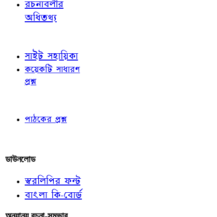
রচনাবলীর
অধিতথ্য
জ্ঞাতব্য বিষয়
সাইট সহায়িকা
কয়েকটি সাধারণ
প্রশ্ন
পাঠকের চোখে
পাঠকের প্রশ্ন
আমাদের লিখুন
ডাউনলোড
স্বরলিপির ফন্ট
বাংলা কি-বোর্ড
অন্যান্য রচনা-সম্ভার