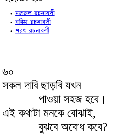
নজরুল রচনাবলী
বঙ্কিম রচনাবলী
শরৎ রচনাবলী
৬০
সকল দাবি ছাড়বি যখন
পাওয়া সহজ হবে।
এই কথাটা মনকে বোঝাই,
বুঝবে অবোধ কবে?