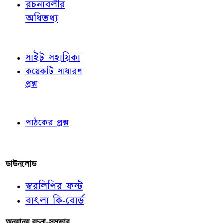
রচনাবলীর
অধিতথ্য
জ্ঞাতব্য বিষয়
সাইট সহায়িকা
কয়েকটি সাধারণ
প্রশ্ন
পাঠকের চোখে
পাঠকের প্রশ্ন
আমাদের লিখুন
ডাউনলোড
স্বরলিপির ফন্ট
বাংলা কি-বোর্ড
অন্যান্য রচনা-সম্ভার