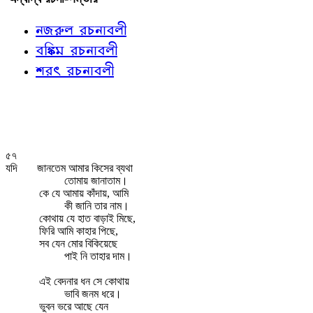
নজরুল রচনাবলী
বঙ্কিম রচনাবলী
শরৎ রচনাবলী
৫৭
যদি
জানতেম আমার কিসের ব্যথা
তোমায় জানাতাম।
কে যে আমায় কাঁদায়, আমি
কী জানি তার নাম।
কোথায় যে হাত বাড়াই মিছে,
ফিরি আমি কাহার পিছে,
সব যেন মোর বিকিয়েছে
পাই নি তাহার দাম।
এই বেদনার ধন সে কোথায়
ভাবি জনম ধরে।
ভুবন ভরে আছে যেন