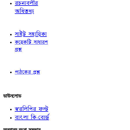
রচনাবলীর
অধিতথ্য
জ্ঞাতব্য বিষয়
সাইট সহায়িকা
কয়েকটি সাধারণ
প্রশ্ন
পাঠকের চোখে
পাঠকের প্রশ্ন
আমাদের লিখুন
ডাউনলোড
স্বরলিপির ফন্ট
বাংলা কি-বোর্ড
অন্যান্য রচনা-সম্ভার