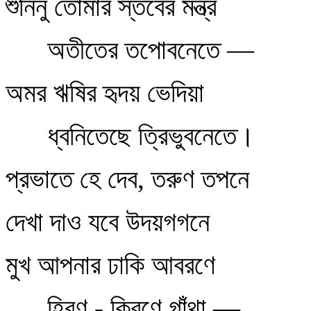
শুনিনু তোমার স্তবের মন্ত্র
অতীতের তপোবনেতে —
অমর ঋষির হৃদয় ভেদিয়া
ধ্বনিতেছে ত্রিভুবনেতে।
প্রভাতে হে দেব, তরুণ তপনে
দেখা দাও যবে উদয়গগনে
মুখ আপনার ঢাকি আবরণে
হিরণ - কিরণে গাঁথা —