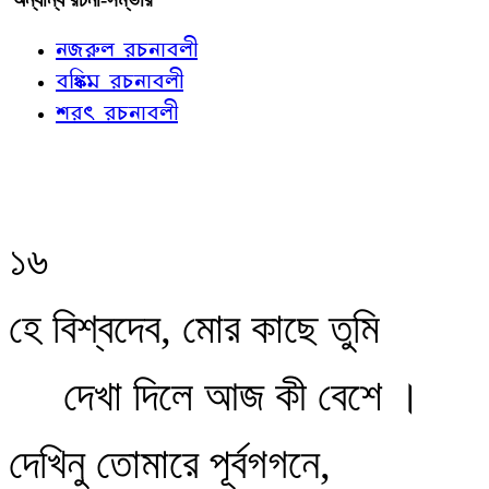
নজরুল রচনাবলী
বঙ্কিম রচনাবলী
শরৎ রচনাবলী
১৬
হে বিশ্বদেব, মোর কাছে তুমি
দেখা দিলে আজ কী বেশে ।
দেখিনু তোমারে পূর্বগগনে,