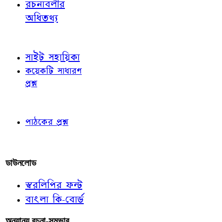
রচনাবলীর
অধিতথ্য
জ্ঞাতব্য বিষয়
সাইট সহায়িকা
কয়েকটি সাধারণ
প্রশ্ন
পাঠকের চোখে
পাঠকের প্রশ্ন
আমাদের লিখুন
ডাউনলোড
স্বরলিপির ফন্ট
বাংলা কি-বোর্ড
অন্যান্য রচনা-সম্ভার