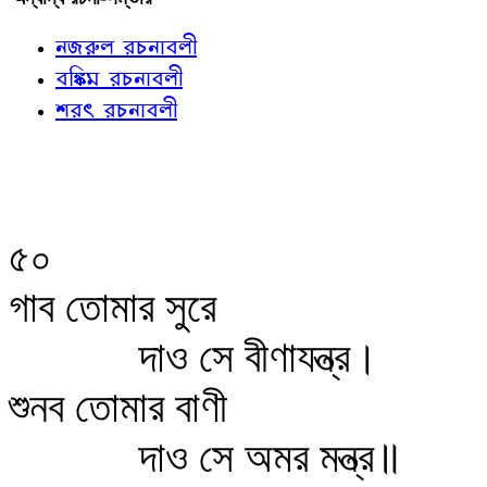
নজরুল রচনাবলী
বঙ্কিম রচনাবলী
শরৎ রচনাবলী
৫০
গাব তোমার সুরে
দাও সে বীণাযন্ত্র।
শুনব তোমার বাণী
দাও সে অমর মন্ত্র॥