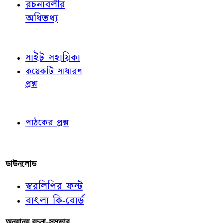
রচনাবলীর
অধিতথ্য
জ্ঞাতব্য বিষয়
সাইট সহায়িকা
কয়েকটি সাধারণ
প্রশ্ন
পাঠকের চোখে
পাঠকের প্রশ্ন
আমাদের লিখুন
ডাউনলোড
স্বরলিপির ফন্ট
বাংলা কি-বোর্ড
অন্যান্য রচনা-সম্ভার