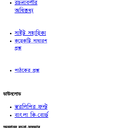
রচনাবলীর
অধিতথ্য
জ্ঞাতব্য বিষয়
সাইট সহায়িকা
কয়েকটি সাধারণ
প্রশ্ন
পাঠকের চোখে
পাঠকের প্রশ্ন
আমাদের লিখুন
ডাউনলোড
স্বরলিপির ফন্ট
বাংলা কি-বোর্ড
অন্যান্য রচনা-সম্ভার