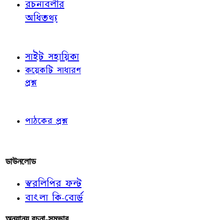
রচনাবলীর
অধিতথ্য
জ্ঞাতব্য বিষয়
সাইট সহায়িকা
কয়েকটি সাধারণ
প্রশ্ন
পাঠকের চোখে
পাঠকের প্রশ্ন
আমাদের লিখুন
ডাউনলোড
স্বরলিপির ফন্ট
বাংলা কি-বোর্ড
অন্যান্য রচনা-সম্ভার