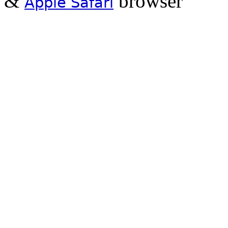
&
browser
Apple Safari