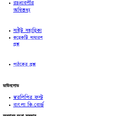
রচনাবলীর
অধিতথ্য
জ্ঞাতব্য বিষয়
সাইট সহায়িকা
কয়েকটি সাধারণ
প্রশ্ন
পাঠকের চোখে
পাঠকের প্রশ্ন
আমাদের লিখুন
ডাউনলোড
স্বরলিপির ফন্ট
বাংলা কি-বোর্ড
অন্যান্য রচনা-সম্ভার