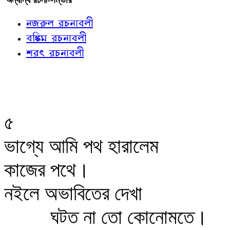
নজরুল রচনাবলী
বঙ্কিম রচনাবলী
শরৎ রচনাবলী
৫
ভাগ্যে আমি পথ হারালেম
কাজের পথে।
নইলে অভাবিতের দেখা
ঘটত না তো কোনোমতে।